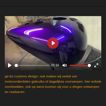
P
l
a
y
01:10
P
M
E
l
u
n
ge-bo customs design. ook maken wij veelal van
a
t
t
motoronderdelen gebruiks-of dagelijkse voorwerpen. hier enkele
y
e
e
voorbeelden, ook op wens kunnen wij voor u dingen ontwerpen
en realiseren.
r
f
u