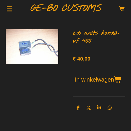
GE-BO CUSTOMS
Ga
direct
naar
de
cdi units honda
hoofdinhoud
vf 400
€ 40,00
In winkelwagen
D
D
S
D
e
e
h
e
l
e
a
l
e
l
r
e
n
e
n