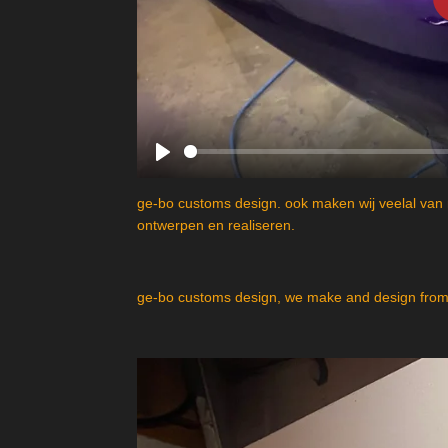
P
l
ge-bo customs design. ook maken wij veelal van 
a
ontwerpen en realiseren.
y
ge-bo customs design, we make and design from 