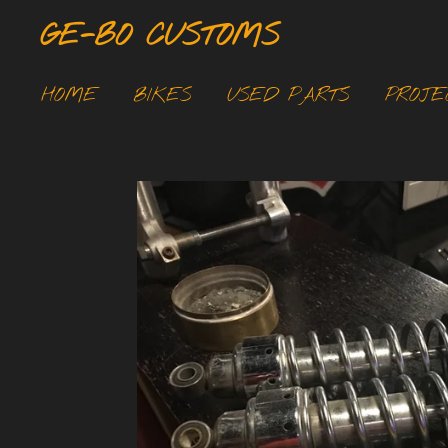
Ga
GE-BO CUSTOMS
direct
naar
HOME
BIKES
USED PARTS
PROJE
de
hoofdinhoud