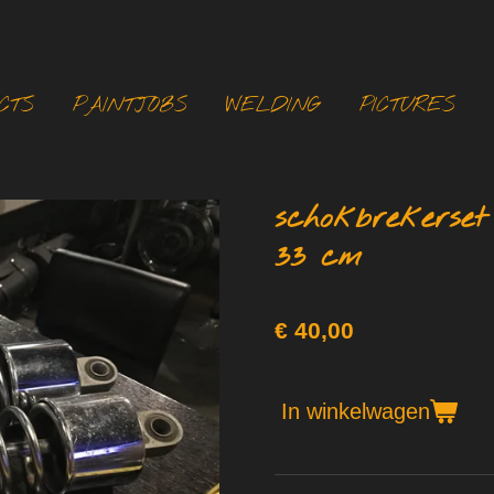
CTS
PAINTJOBS
WELDING
PICTURES
schokbrekerset
33 cm
€ 40,00
In winkelwagen