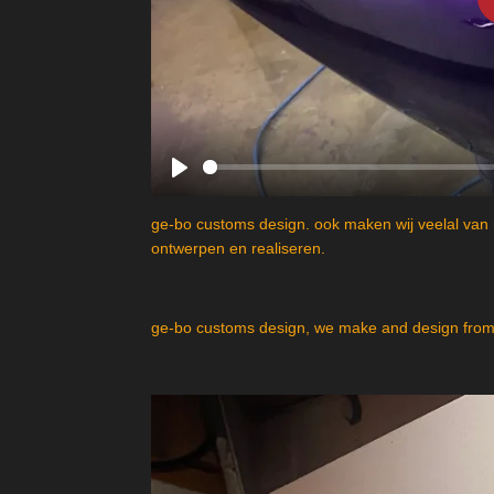
P
l
ge-bo customs design. ook maken wij veelal van 
a
ontwerpen en realiseren.
y
ge-bo customs design, we make and design from 