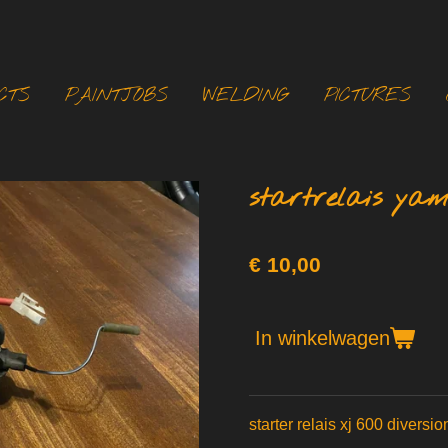
CTS
PAINTJOBS
WELDING
PICTURES
startrelais yam
€ 10,00
In winkelwagen
starter relais xj 600 diversio