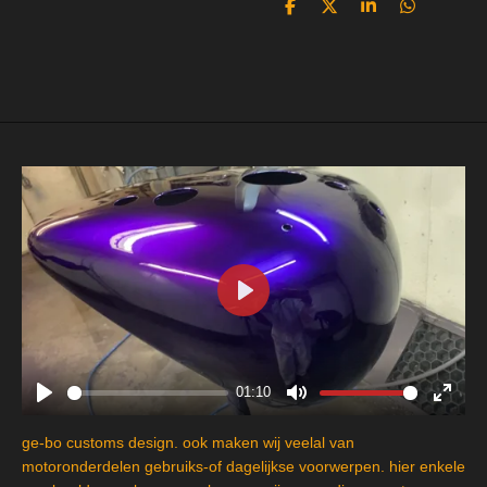
D
D
S
D
e
e
h
e
l
e
a
l
e
l
r
e
n
e
n
P
l
a
y
01:10
P
M
E
l
u
n
ge-bo customs design. ook maken wij veelal van
a
t
t
motoronderdelen gebruiks-of dagelijkse voorwerpen. hier enkele