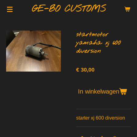
GE-BO CUSTOMS
Ga
direct
naar
de
startmotor
hoofdinhoud
yamaha xj 600
diversion
€ 30,00
In winkelwagen
starter xj 600 diversion