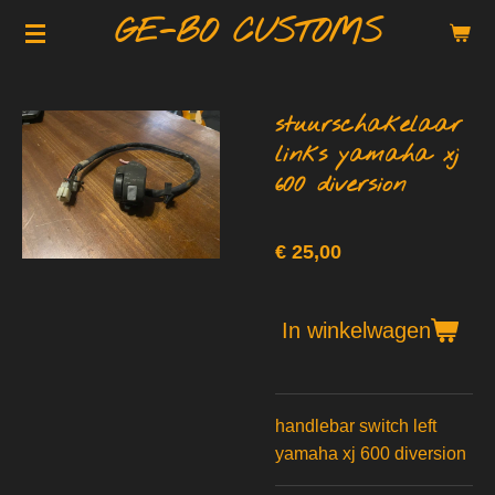
GE-BO CUSTOMS
Ga
direct
naar
de
stuurschakelaar
hoofdinhoud
links yamaha xj
600 diversion
€ 25,00
In winkelwagen
handlebar switch left
yamaha xj 600 diversion