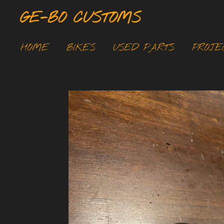
Ga
GE-BO CUSTOMS
direct
naar
HOME
BIKES
USED PARTS
PROJE
de
hoofdinhoud