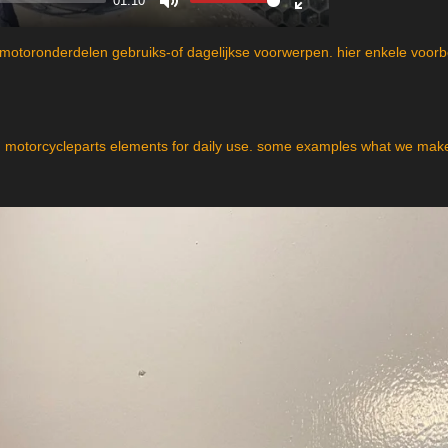
01:10
M
E
u
n
motoronderdelen gebruiks-of dagelijkse voorwerpen. hier enkele voor
t
t
e
e
r
f
motorcycleparts elements for daily use. some examples what we make
u
l
l
s
c
r
e
e
n