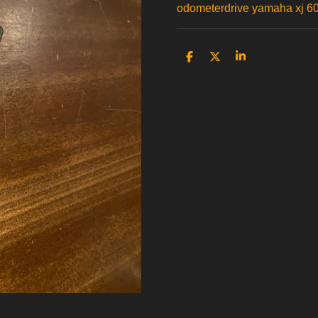
odometerdrive yamaha xj 60
D
D
S
e
e
h
l
e
a
e
l
r
n
e