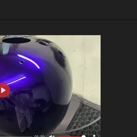
P
l
a
y