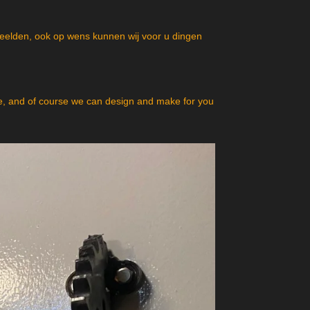
beelden, ook op wens kunnen wij voor u dingen
, and of course we can design and make for you