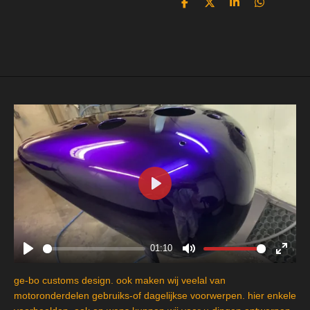
D
D
S
D
e
e
h
e
l
e
a
l
e
l
r
e
n
e
n
P
l
a
y
01:10
P
M
E
l
u
n
ge-bo customs design. ook maken wij veelal van
a
t
t
motoronderdelen gebruiks-of dagelijkse voorwerpen. hier enkele