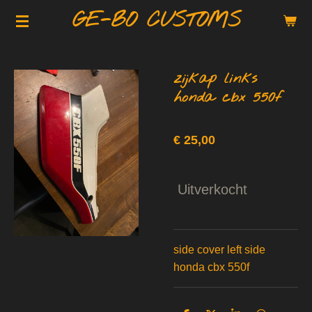
GE-BO CUSTOMS
Ga
direct
naar
de
zijkap links
hoofdinhoud
honda cbx 550f
€ 25,00
Uitverkocht
side cover left side
honda cbx 550f