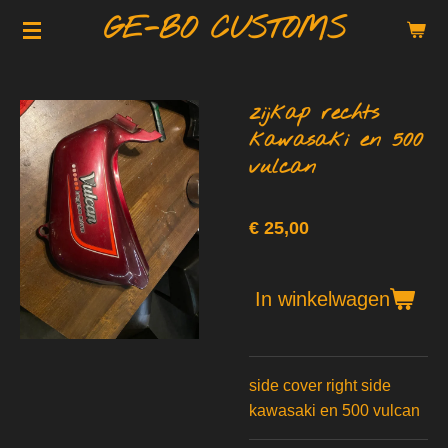
GE-BO CUSTOMS
Ga
direct
naar
de
zijkap rechts
hoofdinhoud
kawasaki en 500
vulcan
€ 25,00
In winkelwagen
side cover right side
kawasaki en 500 vulcan