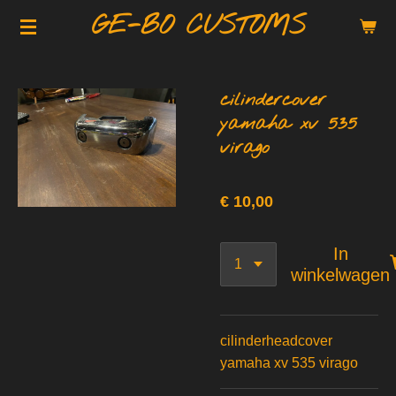
GE-BO CUSTOMS
Ga
direct
naar
de
cilindercover
hoofdinhoud
yamaha xv 535
virago
€ 10,00
In
winkelwagen
cilinderheadcover
yamaha xv 535 virago