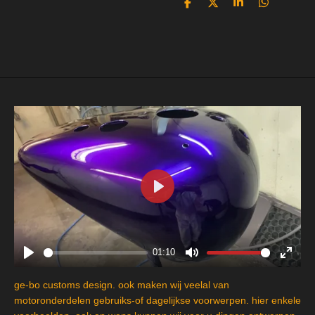
D
D
S
D
e
e
h
e
l
e
a
l
e
l
r
e
n
e
n
P
l
a
y
01:10
P
M
E
l
u
n
ge-bo customs design. ook maken wij veelal van
a
t
t
motoronderdelen gebruiks-of dagelijkse voorwerpen. hier enkele