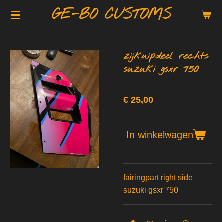
GE-BO CUSTOMS
Ga
direct
naar
de
zijkuipdeel rechts
hoofdinhoud
suzuki gsxr 750
€ 25,00
In winkelwagen
fairingpart right side
suzuki gsxr 750