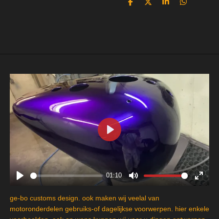
D
D
S
D
e
e
h
e
l
e
a
l
e
l
r
e
n
e
n
P
l
a
y
01:10
P
M
E
l
u
n
ge-bo customs design. ook maken wij veelal van
a
t
t
motoronderdelen gebruiks-of dagelijkse voorwerpen. hier enkele