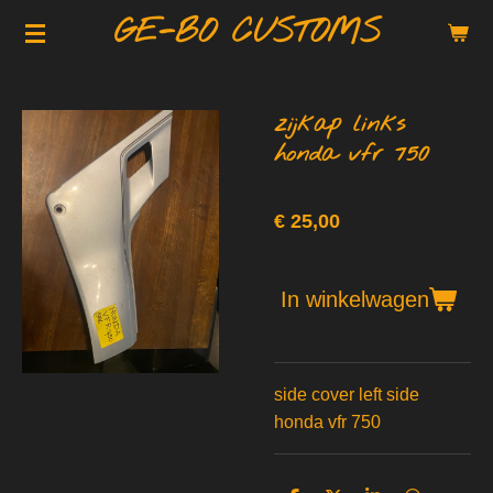
GE-BO CUSTOMS
Ga
direct
naar
de
zijkap links
hoofdinhoud
honda vfr 750
€ 25,00
In winkelwagen
side cover left side
honda vfr 750