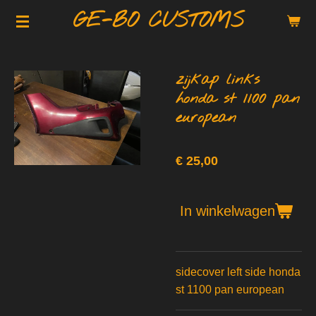
GE-BO CUSTOMS
Ga
direct
naar
de
zijkap links
hoofdinhoud
honda st 1100 pan
european
€ 25,00
In winkelwagen
sidecover left side honda
st 1100 pan european