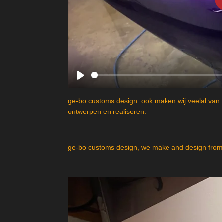
P
l
ge-bo customs design. ook maken wij veelal van 
a
ontwerpen en realiseren.
y
ge-bo customs design, we make and design from 