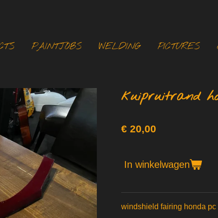
CTS
PAINTJOBS
WELDING
PICTURES
kuipruitrand h
€ 20,00
In winkelwagen
windshield fairing honda pc