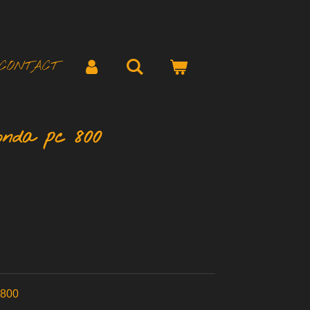
CONTACT
onda pc 800
 800