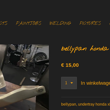
CTS
PAINTJOBS
WELDING
PICTURES
bellypan honda
€ 15,00
In winkelwag
bellypan, undertray honda x