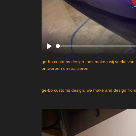
P
l
ge-bo customs design. ook maken wij veelal van 
a
ontwerpen en realiseren.
y
ge-bo customs design, we make and design from 