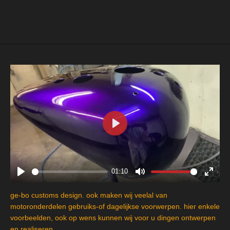
e
e
h
e
l
e
a
l
e
l
r
e
n
e
n
P
l
a
y
01:10
P
M
E
l
u
n
ge-bo customs design. ook maken wij veelal van
a
t
t
motoronderdelen gebruiks-of dagelijkse voorwerpen. hier enkele
y
e
e
voorbeelden, ook op wens kunnen wij voor u dingen ontwerpen
en realiseren.
r