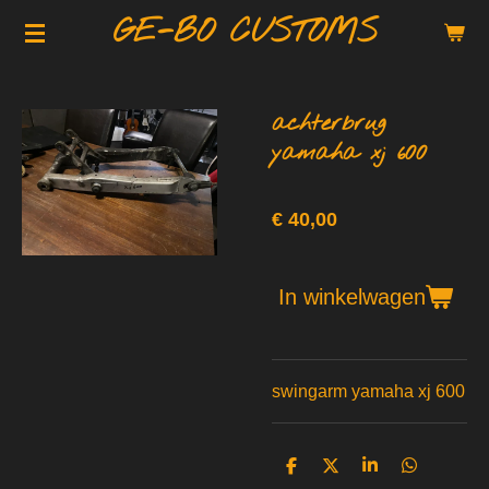
GE-BO CUSTOMS
Ga
direct
naar
de
achterbrug
hoofdinhoud
yamaha xj 600
€ 40,00
In winkelwagen
swingarm yamaha xj 600
D
D
S
D