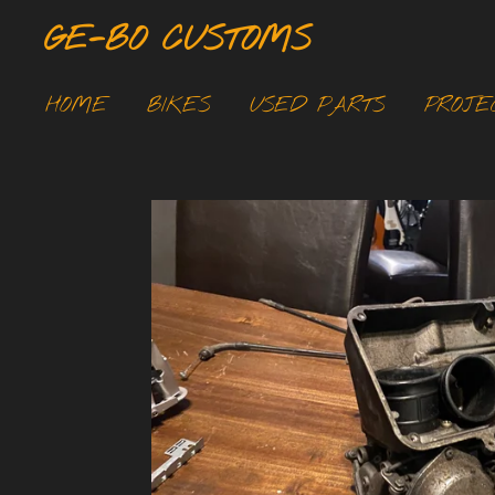
Ga
GE-BO CUSTOMS
direct
naar
HOME
BIKES
USED PARTS
PROJE
de
hoofdinhoud