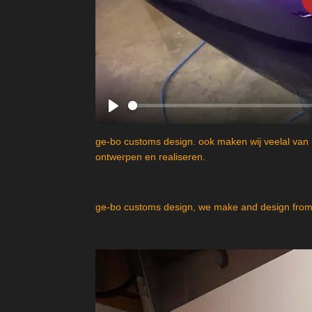
P
l
ge-bo customs design. ook maken wij veelal van 
a
ontwerpen en realiseren.
y
ge-bo customs design, we make and design from 