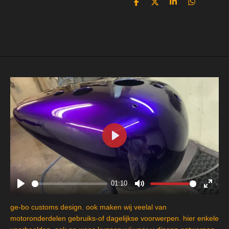
D
D
S
D
e
e
h
e
l
e
a
l
e
l
r
e
n
e
n
P
l
a
y
01:10
P
M
E
l
u
n
ge-bo customs design. ook maken wij veelal van
a
t
t
motoronderdelen gebruiks-of dagelijkse voorwerpen. hier enkele