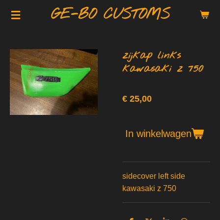
GE-BO CUSTOMS
Ga
direct
naar
de
zijkap links
hoofdinhoud
kawasaki z 750
€ 25,00
In winkelwagen
sidecover left side
kawasaki z 750