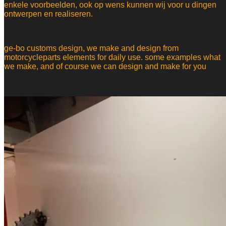
enkele voorbeelden, ook op wens kunnen wij voor u dingen
ontwerpen en realiseren.
ge-bo customs design, we make and design from
motorcycleparts elements for daily use. some examples what
we make, and of course we can design and make for you