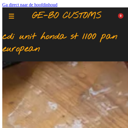
Ga direct naar de hoofdinhoud
GE-BO CUSTOMS
0
cdi unit honda st 1100 pan
european