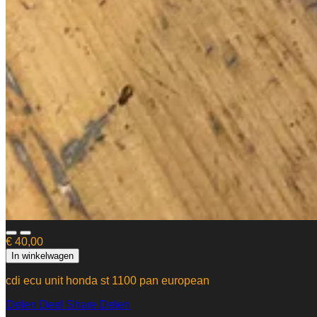
€ 40,00
In winkelwagen
cdi ecu unit honda st 1100 pan european
Delen
Deel
Share
Delen