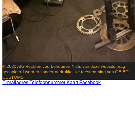
© 2020 Alle Rechten voorbehouden Niets van deze website mag
gecopieerd worden zonder nadrukkelijke toestemming van GE-BO
CUSTOMS
E-mailadres
Telefoonnummer
Kaart
Facebook