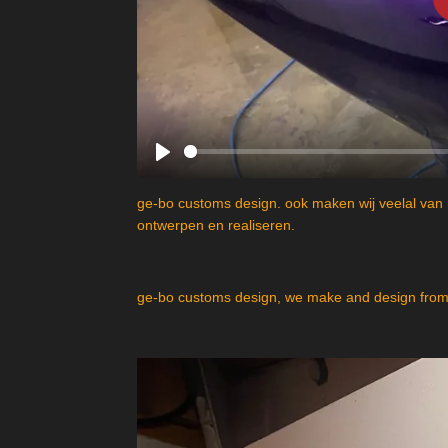
P
l
ge-bo customs design. ook maken wij veelal van 
a
ontwerpen en realiseren.
y
ge-bo customs design, we make and design from 