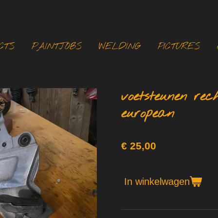
CTS
PAINTJOBS
WELDING
PICTURES
voetsteunen rec
european
€ 25,00
In winkelwagen