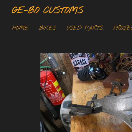
Ga
GE-BO CUSTOMS
direct
naar
HOME
BIKES
USED PARTS
PROJE
de
hoofdinhoud