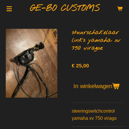
GE-BO CUSTOMS
Ga
direct
naar
de
stuurschakelaar
hoofdinhoud
links yamaha xv
750 viragoe
€ 25,00
In winkelwagen
steeringswitchcontrol
yamaha xv 750 virago