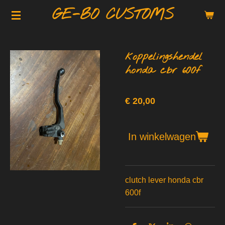
GE-BO CUSTOMS
Ga
direct
naar
de
koppelingshendel
hoofdinhoud
honda cbr 600f
€ 20,00
In winkelwagen
clutch lever honda cbr
600f