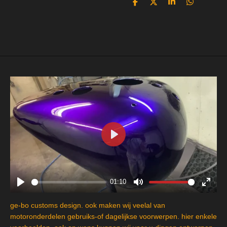
D
D
S
D
e
e
h
e
l
e
a
l
e
l
r
e
n
e
n
P
l
a
y
01:10
P
M
E
l
u
n
ge-bo customs design. ook maken wij veelal van
a
t
t
motoronderdelen gebruiks-of dagelijkse voorwerpen. hier enkele