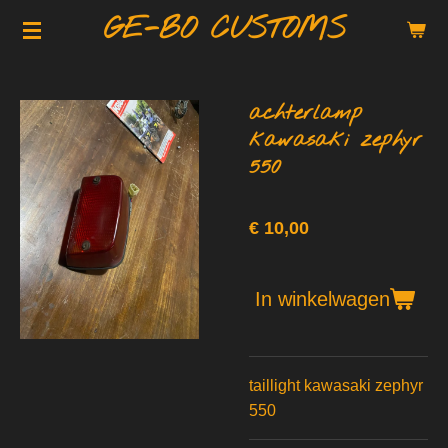
GE-BO CUSTOMS
Ga
direct
naar
de
achterlamp
hoofdinhoud
kawasaki zephyr
550
€ 10,00
In winkelwagen
taillight kawasaki zephyr
550