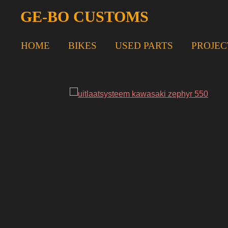
Ga
GE-BO CUSTOMS
direct
naar
HOME
BIKES
USED PARTS
PROJEC
de
hoofdinhoud