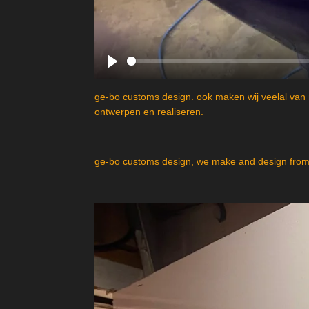
P
l
ge-bo customs design. ook maken wij veelal van 
a
ontwerpen en realiseren.
y
ge-bo customs design, we make and design from 