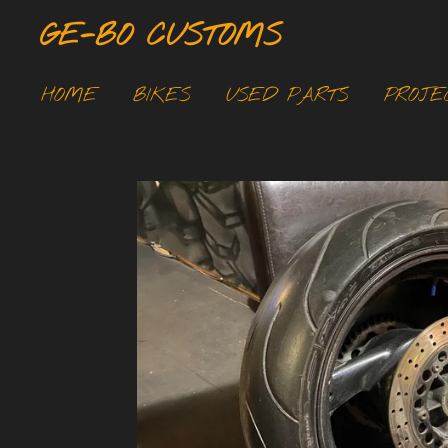
Ga
GE-BO CUSTOMS
direct
naar
HOME
BIKES
USED PARTS
PROJE
de
hoofdinhoud