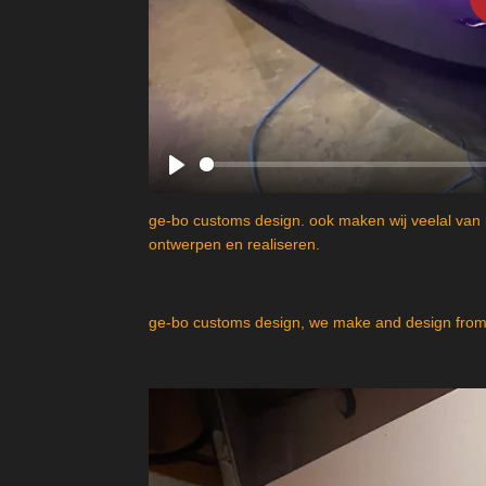
P
l
ge-bo customs design. ook maken wij veelal van 
a
ontwerpen en realiseren.
y
ge-bo customs design, we make and design from 