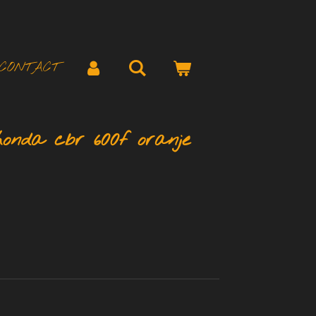
CONTACT
honda cbr 600f oranje