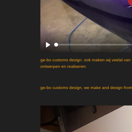
P
l
ge-bo customs design. ook maken wij veelal van 
a
ontwerpen en realiseren.
y
ge-bo customs design, we make and design from 