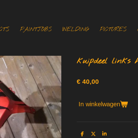
CTS
PAINTJOBS
WELDING
PICTURES
kuipdeel links 
€ 40,00
In winkelwagen
D
D
S