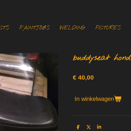
CTS
PAINTJOBS
WELDING
PICTURES
buddyseat hon
€ 40,00
In winkelwagen
D
D
S