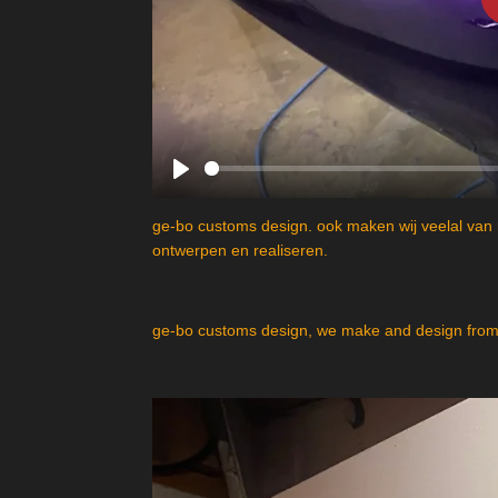
P
l
ge-bo customs design. ook maken wij veelal van 
a
ontwerpen en realiseren.
y
ge-bo customs design, we make and design from 