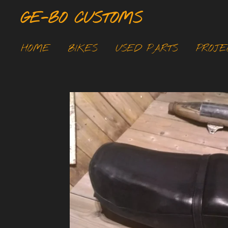
Ga
GE-BO CUSTOMS
direct
naar
HOME
BIKES
USED PARTS
PROJE
de
hoofdinhoud