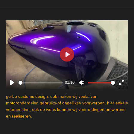
P
l
a
y
01:10
P
M
E
l
u
n
ge-bo customs design. ook maken wij veelal van
a
t
t
motoronderdelen gebruiks-of dagelijkse voorwerpen. hier enkele
y
e
e
voorbeelden, ook op wens kunnen wij voor u dingen ontwerpen
en realiseren.
r
f
u