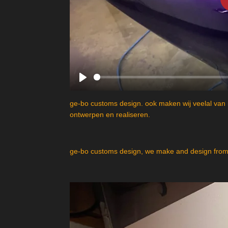
P
l
ge-bo customs design. ook maken wij veelal van 
a
ontwerpen en realiseren.
y
ge-bo customs design, we make and design from 