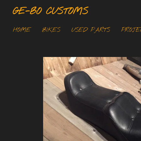
Ga
GE-BO CUSTOMS
direct
naar
HOME
BIKES
USED PARTS
PROJE
de
hoofdinhoud