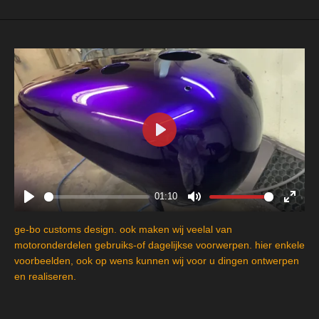
P
l
a
y
01:10
P
M
E
l
u
n
ge-bo customs design. ook maken wij veelal van
a
t
t
motoronderdelen gebruiks-of dagelijkse voorwerpen. hier enkele
y
e
e
voorbeelden, ook op wens kunnen wij voor u dingen ontwerpen
en realiseren.
r
f
u