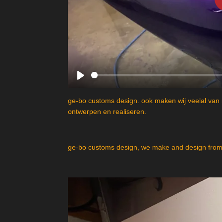
P
l
ge-bo customs design. ook maken wij veelal van 
a
ontwerpen en realiseren.
y
ge-bo customs design, we make and design from 