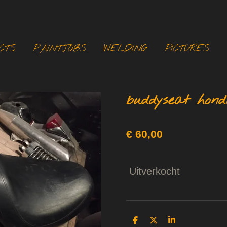
CTS
PAINTJOBS
WELDING
PICTURES
buddyseat hon
€ 60,00
Uitverkocht
D
D
S