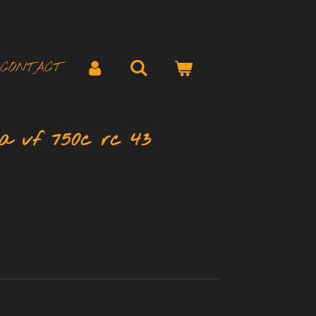
CONTACT
da vf 750c rc 43