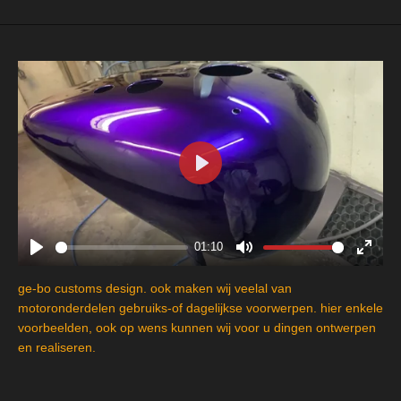
P
l
a
y
01:10
P
M
E
l
u
n
ge-bo customs design. ook maken wij veelal van
a
t
t
motoronderdelen gebruiks-of dagelijkse voorwerpen. hier enkele
y
e
e
voorbeelden, ook op wens kunnen wij voor u dingen ontwerpen
en realiseren.
r
f
u