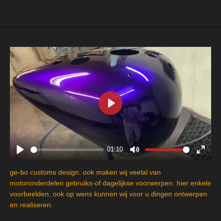
e
l
r
e
n
e
n
P
l
a
y
01:10
P
M
E
l
u
n
ge-bo customs design. ook maken wij veelal van
a
t
t
motoronderdelen gebruiks-of dagelijkse voorwerpen. hier enkele
y
e
e
voorbeelden, ook op wens kunnen wij voor u dingen ontwerpen
en realiseren.
r
f