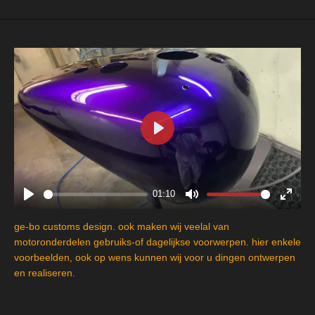
P
l
a
y
01:10
P
M
E
l
u
n
ge-bo customs design. ook maken wij veelal van
a
t
t
motoronderdelen gebruiks-of dagelijkse voorwerpen. hier enkele
y
e
e
voorbeelden, ook op wens kunnen wij voor u dingen ontwerpen
en realiseren.
r
f
u