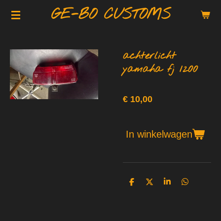
GE-BO CUSTOMS
Ga
direct
naar
de
achterlicht
hoofdinhoud
yamaha fj 1200
€ 10,00
In winkelwagen
D
D
S
D
e
e
h
e
l
e
a
l
e
l
r
e
n
e
n