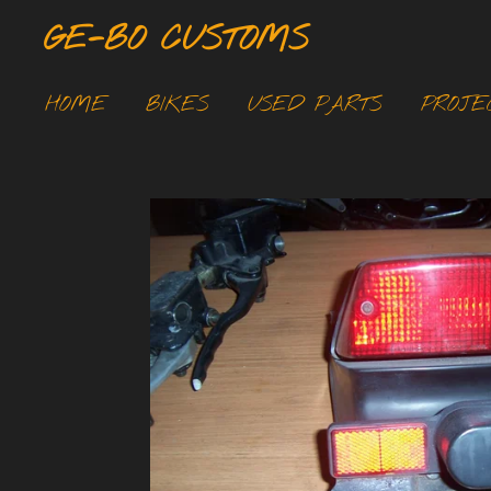
Ga
GE-BO CUSTOMS
direct
naar
HOME
BIKES
USED PARTS
PROJE
de
hoofdinhoud