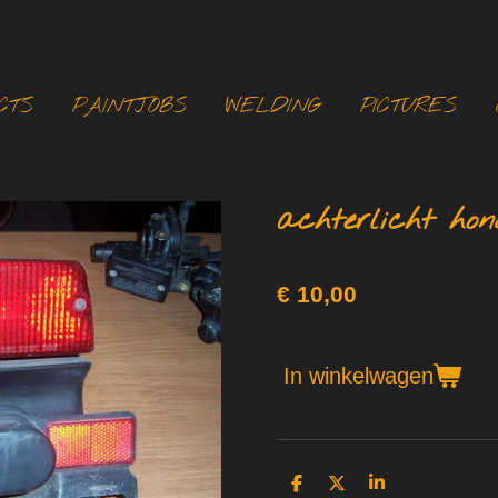
CTS
PAINTJOBS
WELDING
PICTURES
achterlicht ho
€ 10,00
In winkelwagen
D
D
S