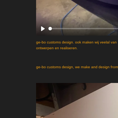
P
l
ge-bo customs design. ook maken wij veelal van 
a
ontwerpen en realiseren.
y
ge-bo customs design, we make and design from 