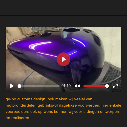
e
l
r
e
n
e
n
P
l
a
y
01:10
P
M
E
l
u
n
ge-bo customs design. ook maken wij veelal van
a
t
t
motoronderdelen gebruiks-of dagelijkse voorwerpen. hier enkele
y
e
e
voorbeelden, ook op wens kunnen wij voor u dingen ontwerpen
en realiseren.
r
f