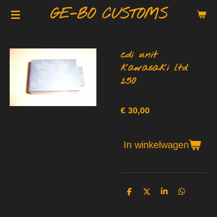
GE-BO CUSTOMS
Ga
direct
naar
de
cdi unit
hoofdinhoud
kawasaki ltd
250
€ 30,00
In winkelwagen
D
D
S
D
e
e
h
e
l
e
a
l