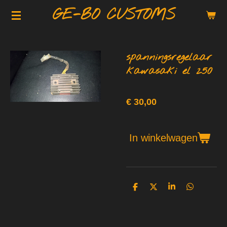
GE-BO CUSTOMS
Ga
direct
naar
de
spanningsregelaar
hoofdinhoud
kawasaki el 250
€ 30,00
In winkelwagen
D
D
S
D
e
e
h
e
l
e
a
l
e
l
r
e
n
e
n