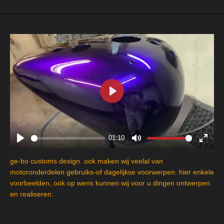
P
l
a
y
01:10
P
M
E
l
u
n
ge-bo customs design. ook maken wij veelal van
a
t
t
motoronderdelen gebruiks-of dagelijkse voorwerpen. hier enkele
y
e
e
voorbeelden, ook op wens kunnen wij voor u dingen ontwerpen
en realiseren.
r
f
u