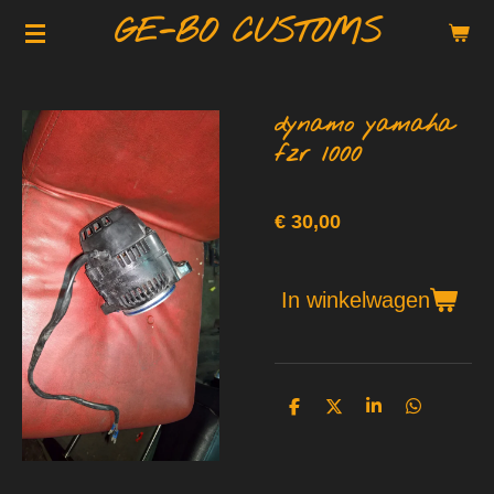
GE-BO CUSTOMS
Ga
direct
naar
de
dynamo yamaha
hoofdinhoud
fzr 1000
€ 30,00
In winkelwagen
D
D
S
D
e
e
h
e
l
e
a
l
e
l
r
e
n
e
n