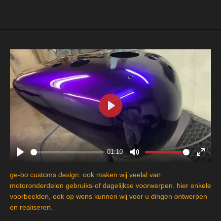
P
l
a
y
01:10
P
M
E
l
u
n
ge-bo customs design. ook maken wij veelal van
a
t
t
motoronderdelen gebruiks-of dagelijkse voorwerpen. hier enkele
y
e
e
voorbeelden, ook op wens kunnen wij voor u dingen ontwerpen
en realiseren.
r
f