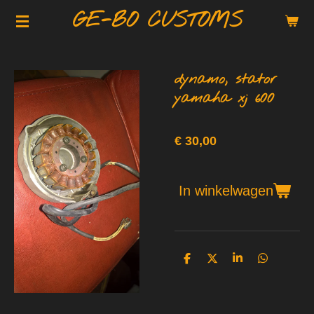
GE-BO CUSTOMS
Ga
direct
naar
de
dynamo, stator
hoofdinhoud
yamaha xj 600
€ 30,00
In winkelwagen
D
D
S
D
e
e
h
e
l
e
a
l
e
l
r
e
n
e
n