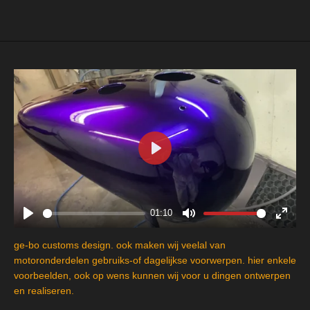
P
l
a
y
01:10
P
M
E
l
u
n
ge-bo customs design. ook maken wij veelal van
a
t
t
motoronderdelen gebruiks-of dagelijkse voorwerpen. hier enkele
y
e
e
voorbeelden, ook op wens kunnen wij voor u dingen ontwerpen
en realiseren.
r
f