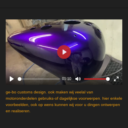
P
l
a
y
01:10
P
M
E
l
u
n
ge-bo customs design. ook maken wij veelal van
a
t
t
motoronderdelen gebruiks-of dagelijkse voorwerpen. hier enkele
y
e
e
voorbeelden, ook op wens kunnen wij voor u dingen ontwerpen
en realiseren.
r
f
u