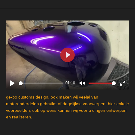
P
l
a
y
01:10
P
M
E
l
u
n
ge-bo customs design. ook maken wij veelal van
a
t
t
motoronderdelen gebruiks-of dagelijkse voorwerpen. hier enkele
y
e
e
voorbeelden, ook op wens kunnen wij voor u dingen ontwerpen
en realiseren.
r
f
u