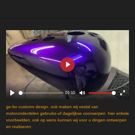
e
l
r
e
n
e
n
P
l
a
y
01:10
P
M
E
l
u
n
ge-bo customs design. ook maken wij veelal van
a
t
t
motoronderdelen gebruiks-of dagelijkse voorwerpen. hier enkele
y
e
e
voorbeelden, ook op wens kunnen wij voor u dingen ontwerpen
en realiseren.
r
f