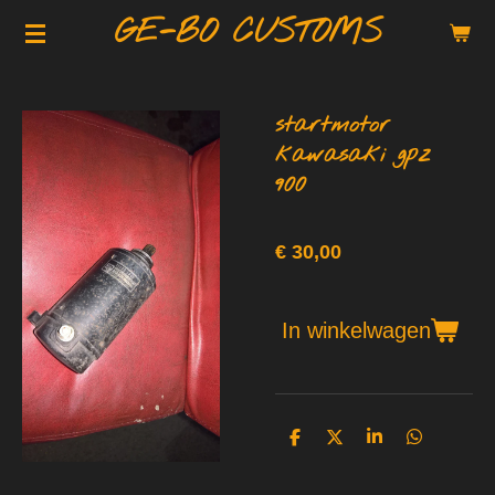
GE-BO CUSTOMS
Ga
direct
naar
de
startmotor
hoofdinhoud
kawasaki gpz
900
€ 30,00
In winkelwagen
D
D
S
D
e
e
h
e
l
e
a
l