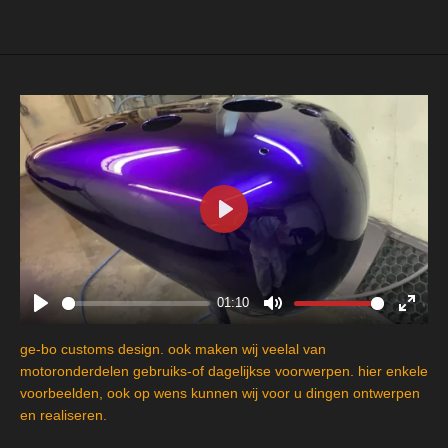
e
l
r
e
n
e
n
P
l
a
y
01:10
P
M
E
l
u
n
ge-bo customs design. ook maken wij veelal van
a
t
t
motoronderdelen gebruiks-of dagelijkse voorwerpen. hier enkele
y
e
e
voorbeelden, ook op wens kunnen wij voor u dingen ontwerpen
en realiseren.
r
f