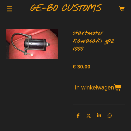
GE-BO CUSTOMS
Ga
direct
naar
de
startmotor
hoofdinhoud
kawasaki gpz
1000
€ 30,00
In winkelwagen
D
D
S
D
e
e
h
e
l
e
a
l