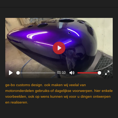
P
l
a
y
01:10
P
M
E
l
u
n
ge-bo customs design. ook maken wij veelal van
a
t
t
motoronderdelen gebruiks-of dagelijkse voorwerpen. hier enkele
y
e
e
voorbeelden, ook op wens kunnen wij voor u dingen ontwerpen
en realiseren.
r
f
u