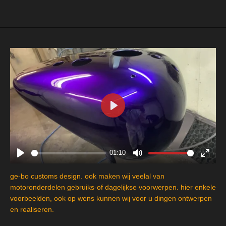
e
l
r
e
n
e
n
P
l
a
y
01:10
P
M
E
l
u
n
ge-bo customs design. ook maken wij veelal van
a
t
t
motoronderdelen gebruiks-of dagelijkse voorwerpen. hier enkele
y
e
e
voorbeelden, ook op wens kunnen wij voor u dingen ontwerpen
en realiseren.
r
f