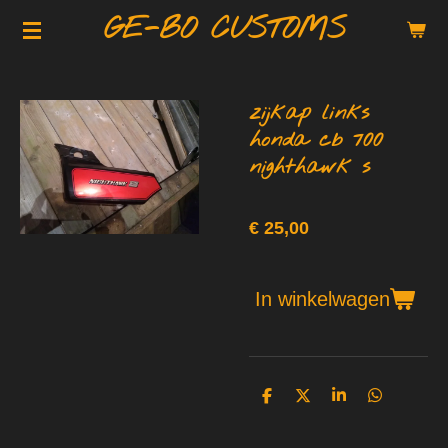
GE-BO CUSTOMS
Ga
direct
naar
de
zijkap links
hoofdinhoud
honda cb 700
nighthawk s
€ 25,00
In winkelwagen
D
D
S
D
e
e
h
e
l
e
a
l