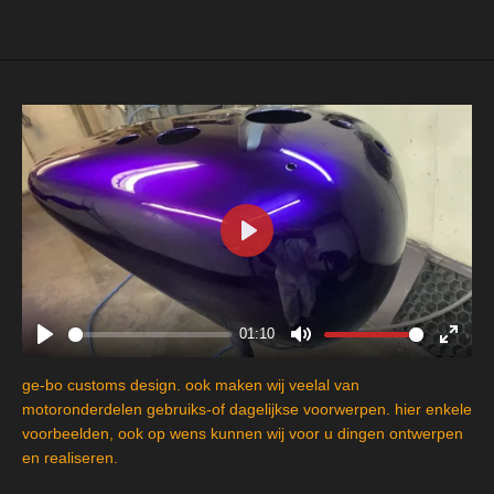
e
l
r
e
n
e
n
P
l
a
y
01:10
P
M
E
l
u
n
ge-bo customs design. ook maken wij veelal van
a
t
t
motoronderdelen gebruiks-of dagelijkse voorwerpen. hier enkele
y
e
e
voorbeelden, ook op wens kunnen wij voor u dingen ontwerpen
en realiseren.
r
f