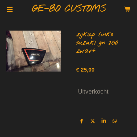
GE-BO CUSTOMS
Ga
direct
naar
de
zijkap links
hoofdinhoud
suzuki gn 250
zwart
€ 25,00
Uitverkocht
D
D
S
D
e
e
h
e
l
e
a
l