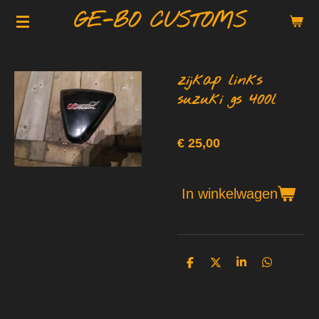
GE-BO CUSTOMS
Ga
direct
naar
de
zijkap links
hoofdinhoud
suzuki gs 400l
€ 25,00
In winkelwagen
D
D
S
D
e
e
h
e
l
e
a
l
e
l
r
e
n
e
n