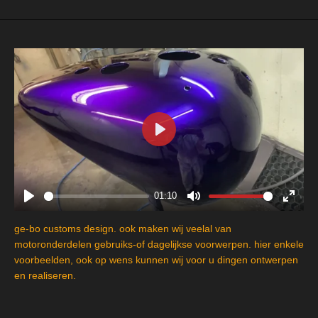
P
l
a
y
01:10
P
M
E
l
u
n
ge-bo customs design. ook maken wij veelal van
a
t
t
motoronderdelen gebruiks-of dagelijkse voorwerpen. hier enkele
y
e
e
voorbeelden, ook op wens kunnen wij voor u dingen ontwerpen
en realiseren.
r
f
u