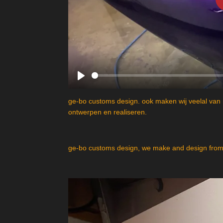
P
l
ge-bo customs design. ook maken wij veelal van 
a
ontwerpen en realiseren.
y
ge-bo customs design, we make and design from 