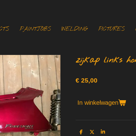
CTS
PAINTJOBS
WELDING
PICTURES
zijkap links ho
€ 25,00
In winkelwagen
D
D
S