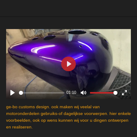
e
l
r
e
n
e
n
P
l
a
y
01:10
P
M
E
l
u
n
ge-bo customs design. ook maken wij veelal van
a
t
t
motoronderdelen gebruiks-of dagelijkse voorwerpen. hier enkele
y
e
e
voorbeelden, ook op wens kunnen wij voor u dingen ontwerpen
en realiseren.
r
f