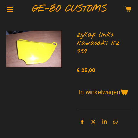
GE-BO CUSTOMS
Ga
direct
naar
de
zijkap links
hoofdinhoud
kawasaki kz
550
€ 25,00
In winkelwagen
D
D
S
D
e
e
h
e
l
e
a
l