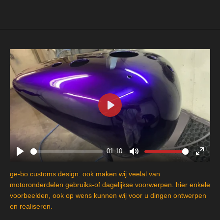
P
l
a
y
01:10
P
M
E
l
u
n
ge-bo customs design. ook maken wij veelal van
a
t
t
motoronderdelen gebruiks-of dagelijkse voorwerpen. hier enkele
y
e
e
voorbeelden, ook op wens kunnen wij voor u dingen ontwerpen
en realiseren.
r
f