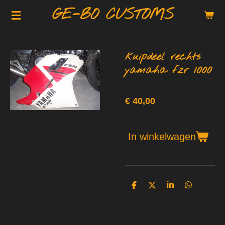
GE-BO CUSTOMS
Ga
direct
naar
de
kuipdeel rechts
hoofdinhoud
yamaha fzr 1000
€ 40,00
In winkelwagen
D
D
S
D
e
e
h
e
l
e
a
l
e
l
r
e
n
e
n