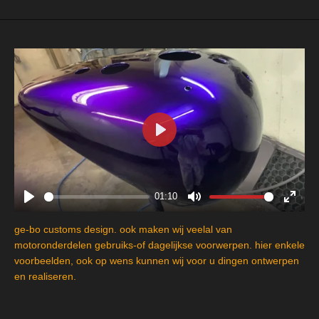
P
l
a
y
01:10
P
M
E
l
u
n
ge-bo customs design. ook maken wij veelal van
a
t
t
motoronderdelen gebruiks-of dagelijkse voorwerpen. hier enkele
y
e
e
voorbeelden, ook op wens kunnen wij voor u dingen ontwerpen
en realiseren.
r
f
u